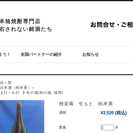
本格焼酎専門店
右されない銘酒たち
よう！
全国パートナーの紹介
お知らせ
P
商品一覧
＜日本酒（純米酒）＞
ま行～わ行
杜の蔵(杜の蔵, 福岡)
独楽蔵 生もと 純米酒
¥3,520
(税込)
価格:
数量:
本