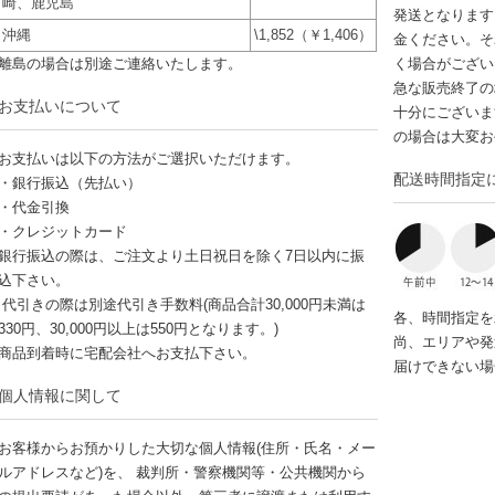
崎、鹿児島
発送となります
沖縄
\1,852（￥1,406）
金ください。そ
離島の場合は別途ご連絡いたします。
く場合がござい
急な販売終了の
お支払いについて
十分にございま
の場合は大変お
お支払いは以下の方法がご選択いただけます。
配送時間指定
・銀行振込（先払い）
・代金引換
・クレジットカード
銀行振込の際は、ご注文より土日祝日を除く7日以内に振
込下さい。
代引きの際は別途代引き手数料(商品合計30,000円未満は
各、時間指定を
330円、30,000円以上は550円となります。)
尚、エリアや発
商品到着時に宅配会社へお支払下さい。
届けできない場
個人情報に関して
お客様からお預かりした大切な個人情報(住所・氏名・メー
ルアドレスなど)を、 裁判所・警察機関等・公共機関から