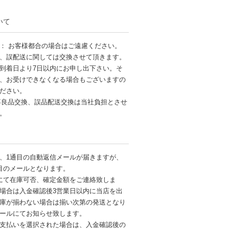
いて
： お客様都合の場合はご遠慮ください。
、誤配送に関しては交換させて頂きます。
到着日より7日以内にお申し出下さい。そ
、お受けできなくなる場合もございますの
ださい。
不良品交換、誤品配送交換は当社負担とさせ
す。
、1通目の自動返信メールが届きますが、
目のメールとなります。
にて在庫可否、確定金額をご連絡致しま
場合は入金確認後3営業日以内に当店を出
庫が揃わない場合は揃い次第の発送となり
ールにてお知らせ致します。
支払いを選択された場合は、入金確認後の