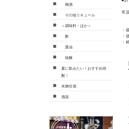
■
梅酒
常
その他リキュール
＜調味料・ほか＞
・
・
酢
・
醤油
味醂
夏に飲みたい！おすすめ焼
酎！
米麹甘酒
酒器