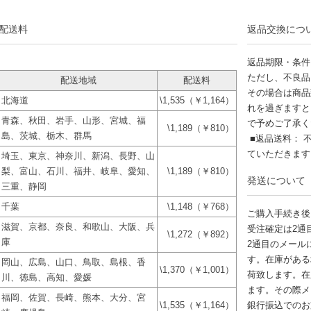
配送料
返品交換につ
返品期限・条件
ただし、不良品
配送地域
配送料
その場合は商品
北海道
\1,535（￥1,164）
れを過ぎますと
青森、秋田、岩手、山形、宮城、福
で予めご了承く
\1,189（￥810）
島、茨城、栃木、群馬
■返品送料： 
ていただきま
埼玉、東京、神奈川、新潟、長野、山
梨、富山、石川、福井、岐阜、愛知、
\1,189（￥810）
発送について
三重、静岡
千葉
\1,148（￥768）
ご購入手続き後
滋賀、京都、奈良、和歌山、大阪、兵
受注確定は2通
\1,272（￥892）
庫
2通目のメール
す。在庫がある
岡山、広島、山口、鳥取、島根、香
\1,370（￥1,001）
荷致します。在
川、徳島、高知、愛媛
ます。その際メ
福岡、佐賀、長崎、熊本、大分、宮
\1,535（￥1,164）
銀行振込でのお