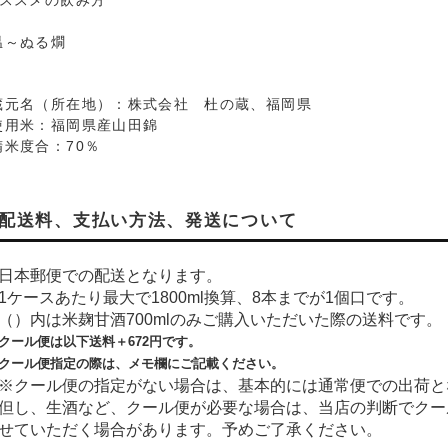
おススメの飲み方
温～ぬる燗
蔵元名（所在地）：株式会社 杜の蔵、福岡県
使用米：福岡県産山田錦
精米度合：70％
配送料、支払い方法、発送について
日本郵便での配送となります。
1ケースあたり最大で1800ml換算、8本までが1個口です。
（）内は米麹甘酒700mlのみご購入いただいた際の送料です。
クール便は以下送料＋
672
円です。
クール便指定の際は、メモ欄にご記載ください。
※クール便の指定がない場合は、基本的には通常便での出荷と
但し、生酒など、クール便が必要な場合は、当店の判断でクー
せていただく場合があります。予めご了承ください。