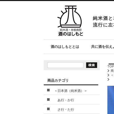
純米酒と
流行に左
酒のはしもととは
共に酒を伝え
TO
商品カテゴリ
＜日本酒（純米酒）＞
あ行・か行
さ行・た行