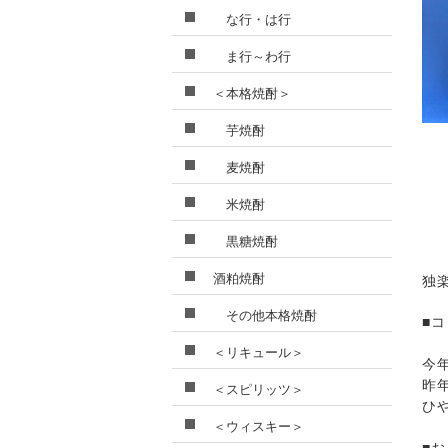
な行・は行
ま行～わ行
＜本格焼酎＞
芋焼酎
麦焼酎
米焼酎
黒糖焼酎
酒粕焼酎
独
その他本格焼酎
■
＜リキュール＞
今
昨
＜スピリッツ＞
ひ
＜ウィスキー＞