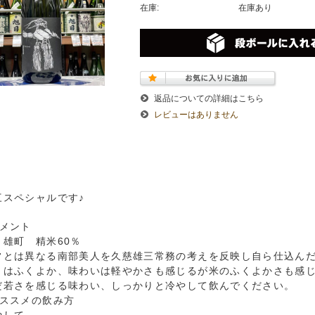
在庫:
在庫あり
返品についての詳細はこちら
レビューはありません
三スペシャルです♪
コメント
 雄町 精米60％
常とは異なる南部美人を久慈雄三常務の考えを反映し自ら仕込ん
りはふくよか、味わいは軽やかさも感じるが米のふくよかさも感
だ若さを感じる味わい、しっかりと冷やして飲んでください。
おススメの飲み方