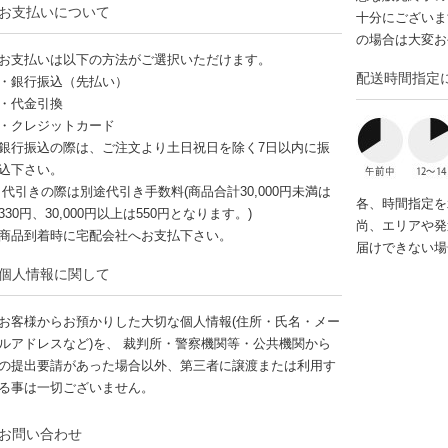
お支払いについて
十分にございま
の場合は大変お
お支払いは以下の方法がご選択いただけます。
配送時間指定
・銀行振込（先払い）
・代金引換
・クレジットカード
銀行振込の際は、ご注文より土日祝日を除く7日以内に振
込下さい。
代引きの際は別途代引き手数料(商品合計30,000円未満は
各、時間指定を
330円、30,000円以上は550円となります。)
尚、エリアや発
商品到着時に宅配会社へお支払下さい。
届けできない場
個人情報に関して
お客様からお預かりした大切な個人情報(住所・氏名・メー
ルアドレスなど)を、 裁判所・警察機関等・公共機関から
の提出要請があった場合以外、第三者に譲渡または利用す
る事は一切ございません。
お問い合わせ