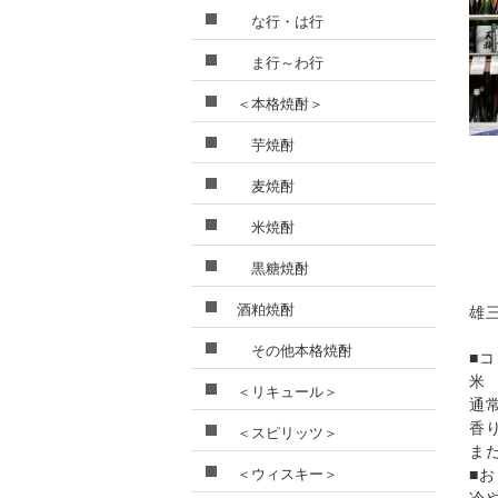
な行・は行
ま行～わ行
＜本格焼酎＞
芋焼酎
麦焼酎
米焼酎
黒糖焼酎
酒粕焼酎
雄
その他本格焼酎
■
米
＜リキュール＞
通
香
＜スピリッツ＞
ま
＜ウィスキー＞
■