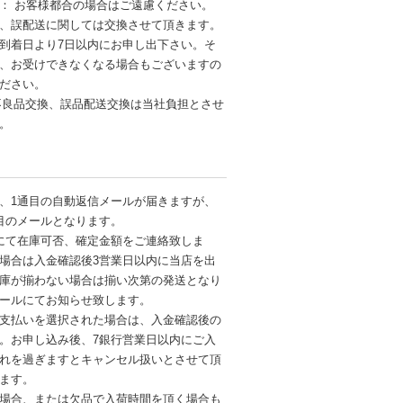
： お客様都合の場合はご遠慮ください。
、誤配送に関しては交換させて頂きます。
到着日より7日以内にお申し出下さい。そ
、お受けできなくなる場合もございますの
ださい。
不良品交換、誤品配送交換は当社負担とさせ
す。
、1通目の自動返信メールが届きますが、
目のメールとなります。
にて在庫可否、確定金額をご連絡致しま
場合は入金確認後3営業日以内に当店を出
庫が揃わない場合は揃い次第の発送となり
ールにてお知らせ致します。
支払いを選択された場合は、入金確認後の
。お申し込み後、7銀行営業日以内にご入
れを過ぎますとキャンセル扱いとさせて頂
ます。
場合、または欠品で入荷時間を頂く場合も