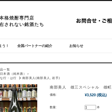
本格焼酎専門店
右されない銘酒たち
よう！
全国パートナーの紹介
お知らせ
P
商品一覧
＜日本酒（純米酒）＞
な行・は行
南部美人(南部美人, 岩手)
南部美人 雄三スペシャル 
¥3,520
(税込)
価格:
数量:
本