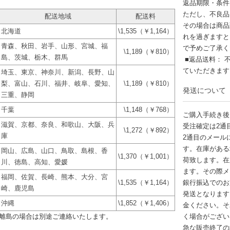
返品期限・条件
ただし、不良品
配送地域
配送料
その場合は商品
北海道
\1,535（￥1,164）
れを過ぎますと
青森、秋田、岩手、山形、宮城、福
で予めご了承く
\1,189（￥810）
島、茨城、栃木、群馬
■返品送料： 
ていただきま
埼玉、東京、神奈川、新潟、長野、山
梨、富山、石川、福井、岐阜、愛知、
\1,189（￥810）
発送について
三重、静岡
千葉
\1,148（￥768）
ご購入手続き後
滋賀、京都、奈良、和歌山、大阪、兵
受注確定は2通
\1,272（￥892）
庫
2通目のメール
す。在庫がある
岡山、広島、山口、鳥取、島根、香
\1,370（￥1,001）
荷致します。在
川、徳島、高知、愛媛
ます。その際メ
福岡、佐賀、長崎、熊本、大分、宮
\1,535（￥1,164）
銀行振込でのお
崎、鹿児島
発送となります
沖縄
\1,852（￥1,406）
金ください。そ
離島の場合は別途ご連絡いたします。
く場合がござい
急な販売終了の