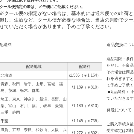
クール便は以下送料＋
672
円です。
クール便指定の際は、メモ欄にご記載ください。
※クール便の指定がない場合は、基本的には通常便での出荷と
但し、生酒など、クール便が必要な場合は、当店の判断でクー
せていただく場合があります。予めご了承ください。
配送料
返品交換につ
返品期限・条件
ただし、不良品
配送地域
配送料
その場合は商品
北海道
\1,535（￥1,164）
れを過ぎますと
青森、秋田、岩手、山形、宮城、福
で予めご了承く
\1,189（￥810）
島、茨城、栃木、群馬
■返品送料： 
ていただきま
埼玉、東京、神奈川、新潟、長野、山
梨、富山、石川、福井、岐阜、愛知、
\1,189（￥810）
発送について
三重、静岡
千葉
\1,148（￥768）
ご購入手続き後
滋賀、京都、奈良、和歌山、大阪、兵
受注確定は2通
\1,272（￥892）