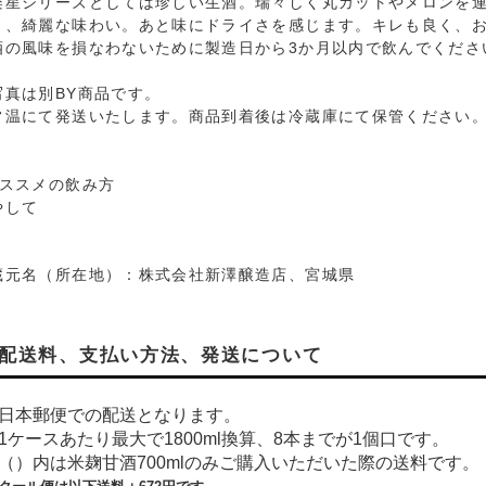
楽星シリーズとしては珍しい生酒。瑞々しく丸カットやメロンを
リ、綺麗な味わい。あと味にドライさを感じます。キレも良く、
酒の風味を損なわないために製造日から3か月以内で飲んでくださ
写真は別BY商品です。
常温にて発送いたします。商品到着後は冷蔵庫にて保管ください
おススメの飲み方
やして
蔵元名（所在地）：株式会社新澤醸造店、宮城県
配送料、支払い方法、発送について
日本郵便での配送となります。
1ケースあたり最大で1800ml換算、8本までが1個口です。
（）内は米麹甘酒700mlのみご購入いただいた際の送料です。