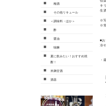
伯
梅酒
キ
生
その他リキュール
※
＜調味料・ほか＞
※
酢
醤油
■
冷
味醂
夏に飲みたい！おすすめ焼
・
酎！
米麹甘酒
酒器