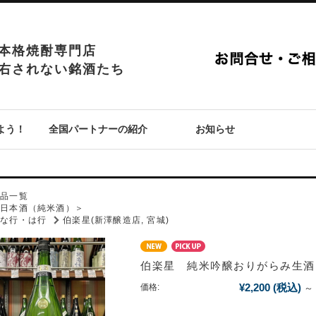
本格焼酎専門店
右されない銘酒たち
よう！
全国パートナーの紹介
お知らせ
P
商品一覧
＜日本酒（純米酒）＞
な行・は行
伯楽星(新澤醸造店, 宮城)
伯楽星 純米吟醸おりがらみ生酒
¥2,200
(税込)
価格:
～