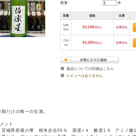
数量:
本
容量
価格
在庫
180
¥3,198
(税込)
在庫切れ
0ml
720
¥2,200
(税込)
在庫切れ
ml
返品についての詳細はこちら
レビューはありません
時期だけの唯一の生酒。
コメント
 宮城県産蔵の華 精米歩合55％ 酒度+４ 酸度1.6 アミノ酸1