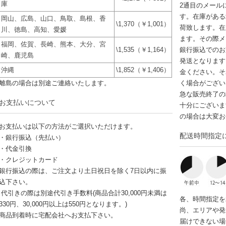
庫
2通目のメール
す。在庫がある
岡山、広島、山口、鳥取、島根、香
\1,370（￥1,001）
荷致します。在
川、徳島、高知、愛媛
ます。その際メ
福岡、佐賀、長崎、熊本、大分、宮
\1,535（￥1,164）
銀行振込でのお
崎、鹿児島
発送となります
沖縄
\1,852（￥1,406）
金ください。そ
離島の場合は別途ご連絡いたします。
く場合がござい
急な販売終了の
お支払いについて
十分にございま
の場合は大変お
お支払いは以下の方法がご選択いただけます。
配送時間指定
・銀行振込（先払い）
・代金引換
・クレジットカード
銀行振込の際は、ご注文より土日祝日を除く7日以内に振
込下さい。
代引きの際は別途代引き手数料(商品合計30,000円未満は
各、時間指定を
330円、30,000円以上は550円となります。)
尚、エリアや発
商品到着時に宅配会社へお支払下さい。
届けできない場