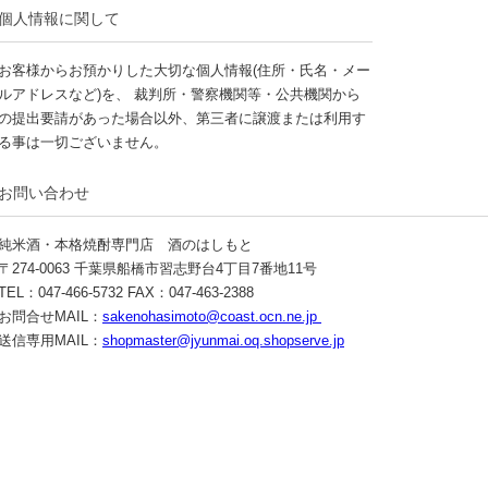
個人情報に関して
お客様からお預かりした大切な個人情報(住所・氏名・メー
ルアドレスなど)を、 裁判所・警察機関等・公共機関から
の提出要請があった場合以外、第三者に譲渡または利用す
る事は一切ございません。
お問い合わせ
純米酒・本格焼酎専門店 酒のはしもと
〒274-0063 千葉県船橋市習志野台4丁目7番地11号
TEL：047-466-5732 FAX：047-463-2388
お問合せMAIL：
sakenohasimoto@coast.ocn.ne.jp
送信専用MAIL：
shopmaster@jyunmai.oq.shopserve.jp