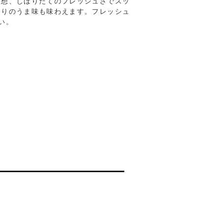
連想、しぼりたてのフレッシュさでスッ
おりのうま味も味わえます。フレッシュ
い。
。