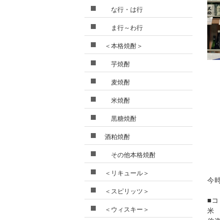
な行・は行
ま行～わ行
＜本格焼酎＞
芋焼酎
麦焼酎
米焼酎
黒糖焼酎
酒粕焼酎
その他本格焼酎
＜リキュール＞
今
＜スピリッツ＞
■
＜ウィスキー＞
米