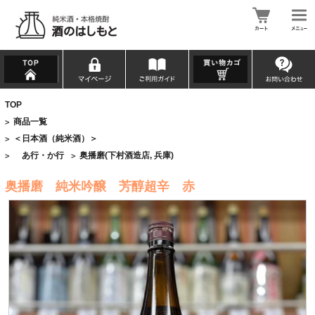
TOP
商品一覧
>
＜日本酒（純米酒）＞
>
あ行・か行
奥播磨(下村酒造店, 兵庫)
>
>
奥播磨 純米吟醸 芳醇超辛 赤