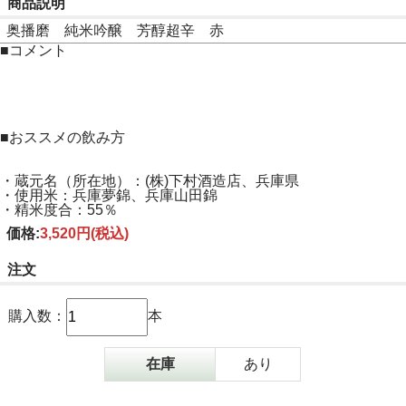
商品説明
奥播磨 純米吟醸 芳醇超辛 赤
■コメント
■おススメの飲み方
・蔵元名（所在地）：(株)下村酒造店、兵庫県
・使用米：兵庫夢錦、兵庫山田錦
・精米度合：55％
価格:
3,520円
(税込)
注文
購入数：
本
在庫
あり