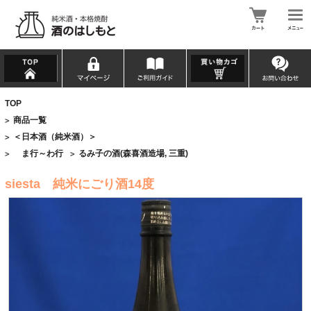
TOP
商品一覧
>
＜日本酒（純米酒）＞
>
ま行～わ行
るみ子の酒(森喜酒造場, 三重)
>
>
siesta 純米にごり酒14度