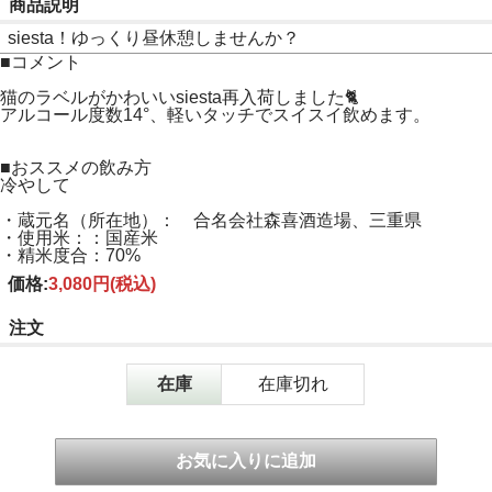
商品説明
siesta！ゆっくり昼休憩しませんか？
■コメント
猫のラベルがかわいいsiesta再入荷しました🐈
アルコール度数14°、軽いタッチでスイスイ飲めます。
■おススメの飲み方
冷やして
・蔵元名（所在地）： 合名会社森喜酒造場、三重県
・使用米：：国産米
・精米度合：70%
価格:
3,080円
(税込)
注文
在庫
在庫切れ