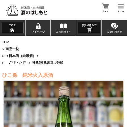
TOP
商品一覧
>
＜日本酒（純米酒）＞
>
さ行・た行
神亀(神亀酒造, 埼玉)
>
>
ひこ孫 純米火入原酒