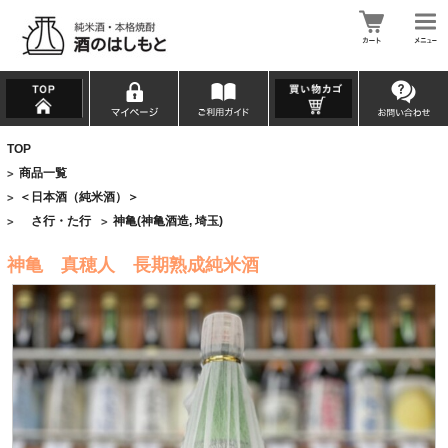
TOP
商品一覧
>
＜日本酒（純米酒）＞
>
さ行・た行
神亀(神亀酒造, 埼玉)
>
>
神亀 真穂人 長期熟成純米酒