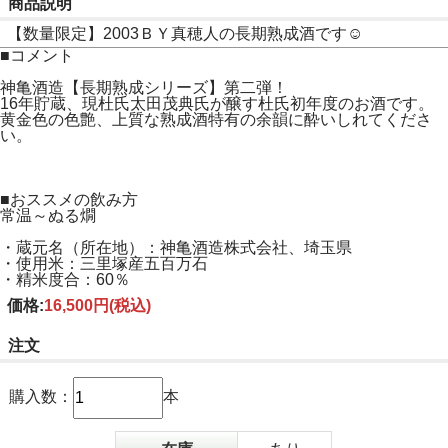
商品説明
【数量限定】2003ＢＹ真穂人の長期熟成酒です☺
■コメント
神亀酒造【長期熟成シリーズ】第二弾！
16年貯蔵、現杜氏太田茂典氏が醸す杜氏初年度のお酒です。
黄金色の色艶、上質な熟成酒特有の余韻に酔いしれてくださ
い。
■おススメの飲み方
常温～ぬる燗
・蔵元名（所在地）：神亀酒造株式会社、埼玉県
・使用米：三里塚産五百万石
・精米度合：60％
価格:
16,500円
(税込)
注文
購入数：
本