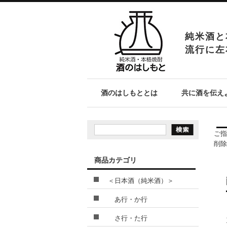
純米酒と
流行に左
酒のはしもととは
共に酒を伝え
ご指
削除
商品カテゴリ
＜日本酒（純米酒）＞
あ行・か行
さ行・た行