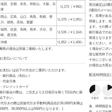
滋賀、京都、奈良、和歌山、大阪、兵
受注確定は2通
\1,272（￥892）
庫
2通目のメール
す。在庫がある
岡山、広島、山口、鳥取、島根、香
\1,370（￥1,001）
荷致します。在
川、徳島、高知、愛媛
ます。その際メ
福岡、佐賀、長崎、熊本、大分、宮
\1,535（￥1,164）
銀行振込でのお
崎、鹿児島
発送となります
沖縄
\1,852（￥1,406）
金ください。そ
離島の場合は別途ご連絡いたします。
く場合がござい
急な販売終了の
お支払いについて
十分にございま
の場合は大変お
お支払いは以下の方法がご選択いただけます。
配送時間指定
・銀行振込（先払い）
・代金引換
・クレジットカード
銀行振込の際は、ご注文より土日祝日を除く7日以内に振
込下さい。
代引きの際は別途代引き手数料(商品合計30,000円未満は
各、時間指定を
330円、30,000円以上は550円となります。)
尚、エリアや発