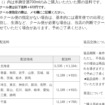
（）内は米麹甘酒700mlのみご購入いただいた際の送料です。
クール便は以下送料＋
672
円です。
クール便指定の際は、メモ欄にご記載ください。
※クール便の指定がない場合は、基本的には通常便での出荷と
但し、生酒など、クール便が必要な場合は、当店の判断でクー
せていただく場合があります。予めご了承ください。
配送料
返品交換につ
返品期限・条件
ただし、不良品
配送地域
配送料
その場合は商品
北海道
\1,535（￥1,164）
れを過ぎますと
青森、秋田、岩手、山形、宮城、福
で予めご了承く
\1,189（￥810）
島、茨城、栃木、群馬
■返品送料： 
ていただきま
埼玉、東京、神奈川、新潟、長野、山
梨、富山、石川、福井、岐阜、愛知、
\1,189（￥810）
発送について
三重、静岡
千葉
\1,148（￥768）
ご購入手続き後