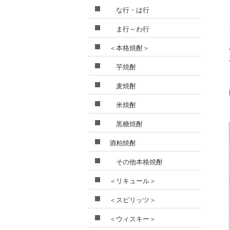
な行・は行
ま行～わ行
＜本格焼酎＞
芋焼酎
麦焼酎
米焼酎
黒糖焼酎
酒粕焼酎
その他本格焼酎
＜リキュール＞
＜スピリッツ＞
＜ウィスキー＞