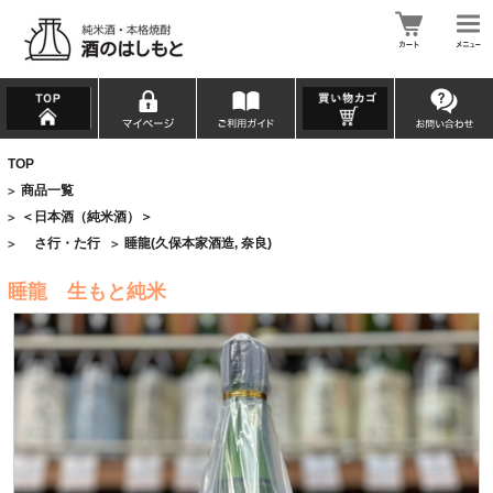
TOP
商品一覧
>
＜日本酒（純米酒）＞
>
さ行・た行
睡龍(久保本家酒造, 奈良)
>
>
睡龍 生もと純米