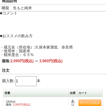
商品説明
睡龍 生もと純米
■コメント
■おススメの飲み方
・蔵元名（所在地）:久保本家酒造、奈良県
・使用米：国産米
・精米度合：６５%
価格:
2,090円
(税込)
～
3,960円
(税込)
注文
購入数:
本
容量
在庫
カート
あ
1800ml
価格:
3,960円(税込)
り