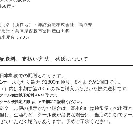
おススメの飲み方
酒55度～
蔵元名（所在地）：諏訪酒造株式会社、鳥取県
使用米：兵庫県西脇市冨田産山田錦
精米度合：70％
配送料、支払い方法、発送について
日本郵便での配送となります。
1ケースあたり最大で1800ml換算、8本までが1個口です。
（）内は米麹甘酒700mlのみご購入いただいた際の送料です。
クール便は以下送料＋
672
円です。
クール便指定の際は、メモ欄にご記載ください。
※クール便の指定がない場合は、基本的には通常便での出荷と
但し、生酒など、クール便が必要な場合は、当店の判断でクー
せていただく場合があります。予めご了承ください。