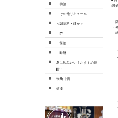
■
梅酒
燗
その他リキュール
・
＜調味料・ほか＞
・
・
酢
醤油
味醂
夏に飲みたい！おすすめ焼
酎！
米麹甘酒
酒器