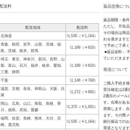
配送料
返品交換につ
返品期限・条件
ただし、不良品
配送地域
配送料
その場合は商品
北海道
\1,535（￥1,164）
れを過ぎますと
青森、秋田、岩手、山形、宮城、福
で予めご了承く
\1,189（￥810）
島、茨城、栃木、群馬
■返品送料： 
ていただきま
埼玉、東京、神奈川、新潟、長野、山
梨、富山、石川、福井、岐阜、愛知、
\1,189（￥810）
発送について
三重、静岡
千葉
\1,148（￥768）
ご購入手続き後
滋賀、京都、奈良、和歌山、大阪、兵
受注確定は2通
\1,272（￥892）
庫
2通目のメール
す。在庫がある
岡山、広島、山口、鳥取、島根、香
\1,370（￥1,001）
荷致します。在
川、徳島、高知、愛媛
ます。その際メ
福岡、佐賀、長崎、熊本、大分、宮
\1,535（￥1,164）
銀行振込でのお
崎、鹿児島
発送となります