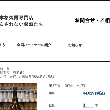
本格焼酎専門店
右されない銘酒たち
よう！
全国パートナーの紹介
お知らせ
P
商品一覧
＜日本酒（純米酒）＞
さ行・た行
諏訪泉(諏訪酒造, 鳥取)
諏訪泉 冨田 七割
¥4,015
(税込)
価格:
数量:
本