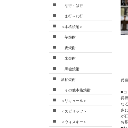
な行・は行
ま行～わ行
＜本格焼酎＞
芋焼酎
麦焼酎
米焼酎
黒糖焼酎
酒粕焼酎
兵
その他本格焼酎
■
兵
＜リキュール＞
な
さ
＜スピリッツ＞
が
＜ウィスキー＞
お