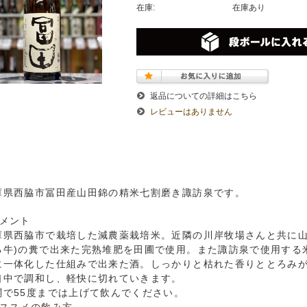
在庫:
在庫あり
返品についての詳細はこちら
レビューはありません
庫県西脇市冨田産山田錦の精米七割磨き諏訪泉です。
コメント
庫県西脇市で栽培した減農薬栽培米。近隣の川岸牧場さんと共に山
る牛)の糞で出来た完熟堆肥を田圃で使用。また諏訪泉で使用する
に一体化した仕組みで出来た酒。しっかりと枯れた香りととろみ
口中で調和し、軽快に切れていきます。
燗で55度までは上げて飲んでください。