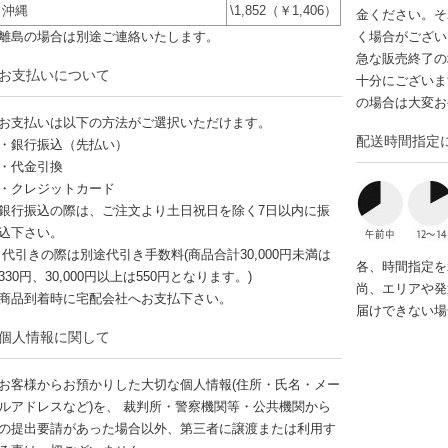
沖縄
\1,852（￥1,406）
金ください。そ
離島の場合は別途ご連絡いたします。
く場合がござい
急な販売終了の
お支払いについて
十分にございま
の場合は大変お
お支払いは以下の方法がご選択いただけます。
配送時間指定
・銀行振込（先払い）
・代金引換
・クレジットカード
銀行振込の際は、ご注文より土日祝日を除く7日以内に振
込下さい。
代引きの際は別途代引き手数料(商品合計30,000円未満は
各、時間指定を
330円、30,000円以上は550円となります。)
尚、エリアや発
商品到着時に宅配会社へお支払下さい。
届けできない場
個人情報に関して
お客様からお預かりした大切な個人情報(住所・氏名・メー
ルアドレスなど)を、 裁判所・警察機関等・公共機関から
の提出要請があった場合以外、第三者に譲渡または利用す