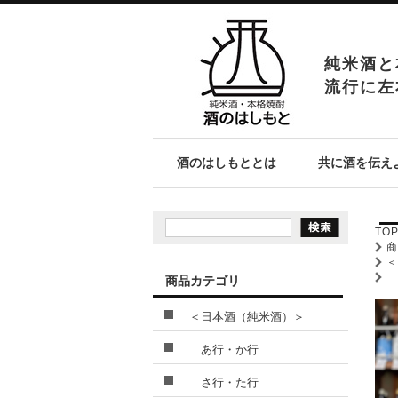
純米酒と
流行に左
酒のはしもととは
共に酒を伝え
TO
商品カテゴリ
＜日本酒（純米酒）＞
あ行・か行
さ行・た行