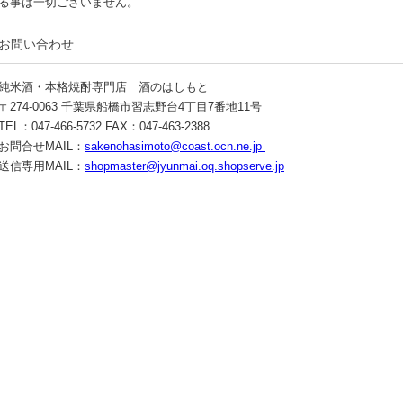
る事は一切ございません。
お問い合わせ
純米酒・本格焼酎専門店 酒のはしもと
〒274-0063 千葉県船橋市習志野台4丁目7番地11号
TEL：047-466-5732 FAX：047-463-2388
お問合せMAIL：
sakenohasimoto@coast.ocn.ne.jp
送信専用MAIL：
shopmaster@jyunmai.oq.shopserve.jp