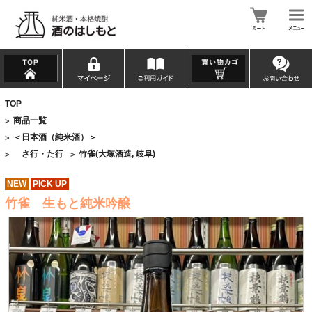
TOP
商品一覧
>
＜日本酒（純米酒）＞
>
さ行・た行
竹雀(大塚酒造, 岐阜)
>
>
NEW
PICK UP
竹雀 生もと純米吟醸