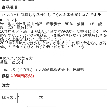
商品説明
ハレの日に気持ちを幸せにしてくれる黒金雀ちゃんです🐥
■コメント
米 地元池田町産山田錦 精米歩合 50％ 酒度 ＋6 酸
度 2.0 度数16％
16%原酒火入酒。まだ若いお酒ですが穏やかな香りに若く、軽
めですがふくよかさや味幅、うま味やキレなどは生酛らしさを
感じる上品な味わいに仕上がっています。
2025年7月時点では少し冷やすか常温で、お燗で飲むならば若
酒なのでゆっくりと上げて45度位が良いでしょう。
■おススメの飲み方
常温・ぬる燗
・蔵元名（所在地）：大塚酒造株式会社、岐阜県
価格:
4,950円
(税込)
注文
購入数：
本