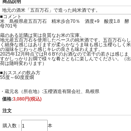
商品説明
地元の酒米「五百万石」で造った純米酒です。
■コメント
米 島根県産五百万石 精米歩合70％ 酒度+9 酸度1.8 酵
母701号
蔵のある近隣は実は良質なお米の宝庫。
地元産五百万石を使用したベースの純米酒です。五百万石らし
く細身な感じはありますが柔らかなうま味も感じ玉櫻らしく米
の滋味をじわっと感じキレの良さも味わえます。
2025年12月時点ではR６BYのお酒なので若干の若さは感じま
すがしっかりお燗で様々な肴とともに楽しんでください。（出
荷は随時変わります）
■おススメの飲み方
55度～60度度燗
・蔵元名（所在地）:玉櫻酒造有限会社、島根県
価格:
3,080円
(税込)
注文
購入数：
本