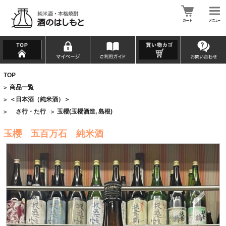
TOP
商品一覧
>
＜日本酒（純米酒）＞
>
さ行・た行
玉櫻(玉櫻酒造, 島根)
>
>
玉櫻 五百万石 純米酒