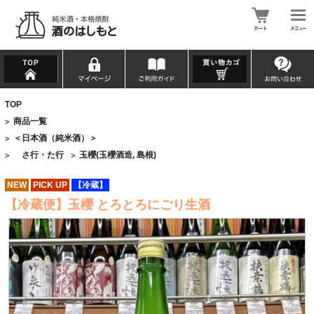
TOP
商品一覧
>
＜日本酒（純米酒）＞
>
さ行・た行
玉櫻(玉櫻酒造, 島根)
>
>
NEW
PICK UP
【冷蔵】
【冷蔵便】玉櫻 とろとろにごり生酒