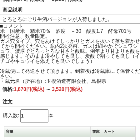
商品説明
とろとろにごり生酒バージョンが入荷しました。
■コメント
米 国産米 精米70％ 酒度 －30 酸度1.7 酵母701号
開栓注意、数量限定。
ガス穴タイプ、穴をあけてしっかりとガスを抜いて落ち着かせ
てから開栓ください。瓶内2次発酵、ガスは細やかでシュワシ
ュワ、濃厚でとろっとろな甘さと酸味。例年より甘よりも酸を
感じます。そのまま冷やしても良し、炭酸で割っても良し（イ
チゴやキュウイを添えても良いでしょう）
冷蔵便にて発送させて頂きます。到着後は冷蔵庫にて保管くだ
さい。
・蔵元名（所在地）:玉櫻酒造有限会社、島根県
価格:
1,870円
(税込)
～
3,520円
(税込)
注文
購入数:
本
容量
在庫
カート