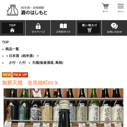
TOP
商品一覧
>
＜日本酒（純米酒）＞
>
さ行・た行
天穏(板倉酒造, 島根)
>
>
NEW
PICK UP
無窮天穏 改良雄町60％