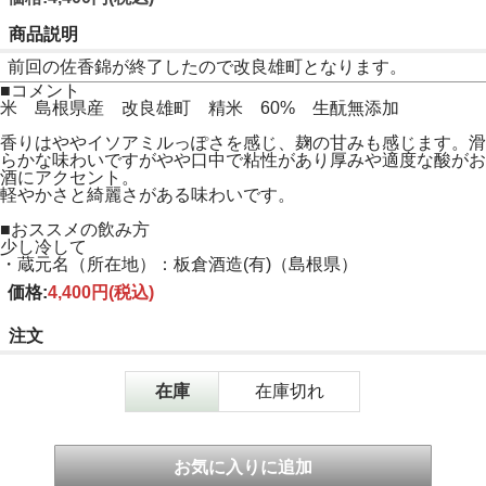
商品説明
前回の佐香錦が終了したので改良雄町となります。
■コメント
米 島根県産 改良雄町 精米 60% 生酛無添加
香りはややイソアミルっぽさを感じ、麹の甘みも感じます。滑
らかな味わいですがやや口中で粘性があり厚みや適度な酸がお
酒にアクセント。
軽やかさと綺麗さがある味わいです。
■おススメの飲み方
少し冷して
・蔵元名（所在地）：板倉酒造(有)（島根県）
価格:
4,400円
(税込)
注文
在庫
在庫切れ