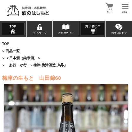
TOP
商品一覧
>
＜日本酒（純米酒）＞
>
あ行・か行
梅津(梅津酒造, 鳥取)
>
>
梅津の生もと 山田錦60