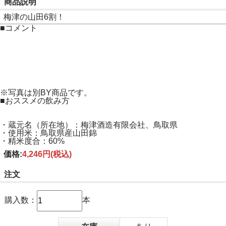
商品説明
梅津の山田6割！
■コメント
※写真は別BY商品です。
■おススメの飲み方
・蔵元名（所在地）：梅津酒造有限会社、鳥取県
・使用米：鳥取県産山田錦
・精米度合：60%
価格:
4,246円
(税込)
注文
購入数：
本