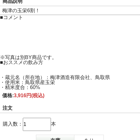
商品説明
梅津の玉栄6割！
■コメント
※写真は別BY商品です。
■おススメの飲み方
・蔵元名（所在地）：梅津酒造有限会社、鳥取県
・使用米：鳥取県産玉栄
・精米度合：60%
価格:
3,916円
(税込)
注文
購入数：
本