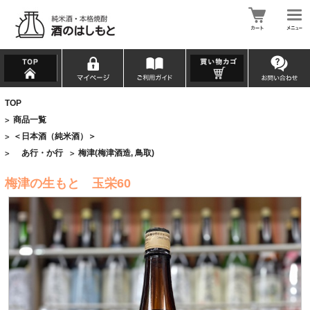
TOP
商品一覧
>
＜日本酒（純米酒）＞
>
あ行・か行
梅津(梅津酒造, 鳥取)
>
>
梅津の生もと 玉栄60