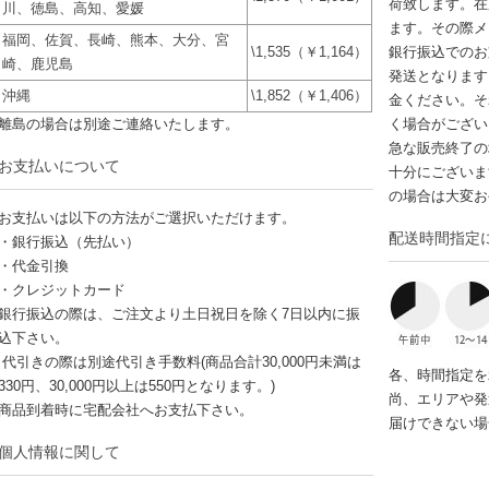
荷致します。在
川、徳島、高知、愛媛
ます。その際メ
福岡、佐賀、長崎、熊本、大分、宮
\1,535（￥1,164）
銀行振込でのお
崎、鹿児島
発送となります
沖縄
\1,852（￥1,406）
金ください。そ
離島の場合は別途ご連絡いたします。
く場合がござい
急な販売終了の
お支払いについて
十分にございま
の場合は大変お
お支払いは以下の方法がご選択いただけます。
配送時間指定
・銀行振込（先払い）
・代金引換
・クレジットカード
銀行振込の際は、ご注文より土日祝日を除く7日以内に振
込下さい。
代引きの際は別途代引き手数料(商品合計30,000円未満は
各、時間指定を
330円、30,000円以上は550円となります。)
尚、エリアや発
商品到着時に宅配会社へお支払下さい。
届けできない場
個人情報に関して