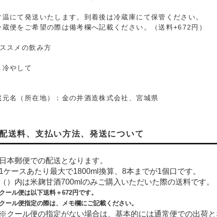
常温にて発送いたします。到着後は冷蔵庫にて保管ください。
冷蔵便をご希望の際は備考欄へ記載ください。（送料+672円）
おススメの飲み方
し冷やして
蔵元名（所在地）：金の井酒造株式会社、宮城県
配送料、支払い方法、発送について
日本郵便での配送となります。
1ケースあたり最大で1800ml換算、8本までが1個口です。
（）内は米麹甘酒700mlのみご購入いただいた際の送料です。
クール便は以下送料＋
672
円です。
クール便指定の際は、メモ欄にご記載ください。
※クール便の指定がない場合は、基本的には通常便での出荷と