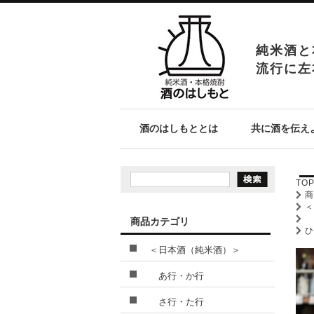
純米酒と
流行に左
酒のはしもととは
共に酒を伝え
TO
商品カテゴリ
＜日本酒（純米酒）＞
あ行・か行
さ行・た行