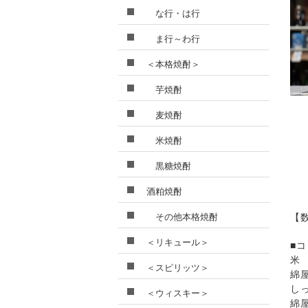
な行・は行
ま行～わ行
＜本格焼酎＞
芋焼酎
麦焼酎
米焼酎
黒糖焼酎
酒粕焼酎
その他本格焼酎
【
＜リキュール＞
■
米
＜スピリッツ＞
綿
し
＜ウィスキー＞
綿