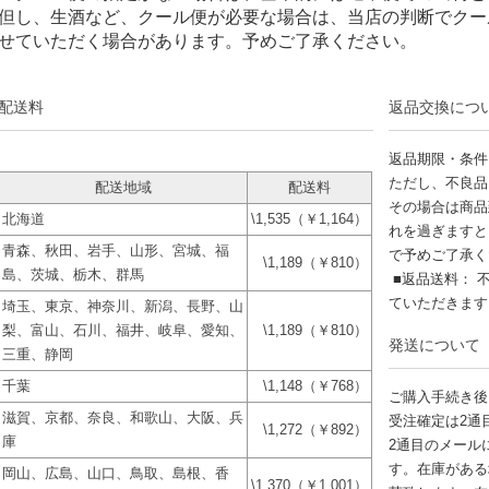
但し、生酒など、クール便が必要な場合は、当店の判断でクー
せていただく場合があります。予めご了承ください。
配送料
返品交換につ
返品期限・条件
ただし、不良品
配送地域
配送料
その場合は商品
北海道
\1,535（￥1,164）
れを過ぎますと
青森、秋田、岩手、山形、宮城、福
で予めご了承く
\1,189（￥810）
島、茨城、栃木、群馬
■返品送料： 
ていただきま
埼玉、東京、神奈川、新潟、長野、山
梨、富山、石川、福井、岐阜、愛知、
\1,189（￥810）
発送について
三重、静岡
千葉
\1,148（￥768）
ご購入手続き後
滋賀、京都、奈良、和歌山、大阪、兵
受注確定は2通
\1,272（￥892）
庫
2通目のメール
す。在庫がある
岡山、広島、山口、鳥取、島根、香
\1,370（￥1,001）