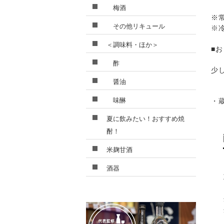
梅酒
※
その他リキュール
※
＜調味料・ほか＞
■
酢
少
醤油
味醂
・
夏に飲みたい！おすすめ焼
酎！
米麹甘酒
酒器