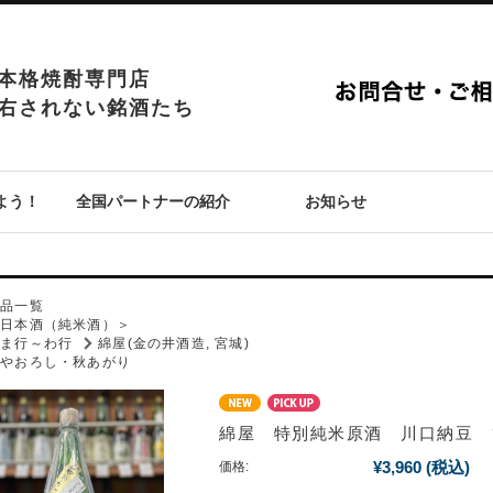
本格焼酎専門店
右されない銘酒たち
よう！
全国パートナーの紹介
お知らせ
P
商品一覧
＜日本酒（純米酒）＞
ま行～わ行
綿屋(金の井酒造, 宮城)
ひやおろし・秋あがり
綿屋 特別純米原酒 川口納豆 
¥3,960
(税込)
価格: