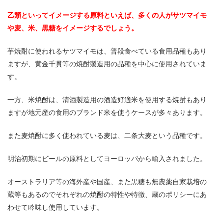
乙類といってイメージする原料といえば、多くの人がサツマイモ
や麦、米、黒糖をイメージするでしょう。
芋焼酎に使われるサツマイモは、普段食べている食用品種もあり
ますが、黄金千貫等の焼酎製造用の品種を中心に使用されていま
す。
一方、米焼酎は、清酒製造用の酒造好適米を使用する焼酎もあり
ますが地元産の食用のブランド米を使うケースが多々あります。
また麦焼酎に多く使われている麦は、二条大麦という品種です。
明治初期にビールの原料としてヨーロッパから輸入されました。
オーストラリア等の海外産や国産、また黒糖も無農薬自家栽培の
蔵等もあるのでそれぞれの焼酎の特性や特徴、蔵のポリシーにあ
わせて吟味し使用しています。