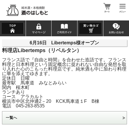
6月16日 Libertemps様オープン
料理店
Libertemps
（リベルタン）
フランス語で『自由と時間』を合わせた造語です。フランス
料理と日本料理という固定概念に捉われない自由な発想を取
り入れた心のこもった料理店です。純米酒も中に加わり料理
に華を添えてゆきます。
定休日 日曜
最寄駅 馬車道 みなとみらい
関内 桜木町
ランチあり
コース アラカルト
横浜市中区北仲通2－20 KCK馬車道１F B棟
電話 045‐263‐8535
一覧へ