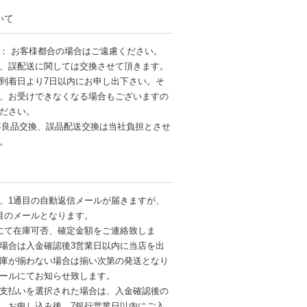
いて
： お客様都合の場合はご遠慮ください。
、誤配送に関しては交換させて頂きます。
到着日より7日以内にお申し出下さい。そ
、お受けできなくなる場合もございますの
ださい。
不良品交換、誤品配送交換は当社負担とさせ
す。
、1通目の自動返信メールが届きますが、
目のメールとなります。
にて在庫可否、確定金額をご連絡致しま
場合は入金確認後3営業日以内に当店を出
庫が揃わない場合は揃い次第の発送となり
ールにてお知らせ致します。
支払いを選択された場合は、入金確認後の
。お申し込み後、7銀行営業日以内にご入