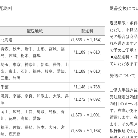
配送料
返品交換につ
返品期限・条件
ただし、不良品
配送地域
配送料
その場合は商品
北海道
\1,535（￥1,164）
れを過ぎますと
青森、秋田、岩手、山形、宮城、福
で予めご了承く
\1,189（￥810）
島、茨城、栃木、群馬
■返品送料： 
ていただきま
埼玉、東京、神奈川、新潟、長野、山
梨、富山、石川、福井、岐阜、愛知、
\1,189（￥810）
発送について
三重、静岡
千葉
\1,148（￥768）
ご購入手続き後
滋賀、京都、奈良、和歌山、大阪、兵
受注確定は2通
\1,272（￥892）
庫
2通目のメール
す。在庫がある
岡山、広島、山口、鳥取、島根、香
\1,370（￥1,001）
荷致します。在
川、徳島、高知、愛媛
ます。その際メ
福岡、佐賀、長崎、熊本、大分、宮
\1,535（￥1,164）
銀行振込でのお
崎、鹿児島
発送となります