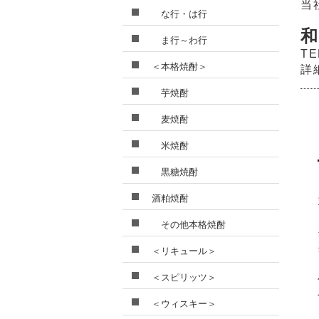
当
な行・は行
和
ま行～わ行
TE
＜本格焼酎＞
詳
芋焼酎
麦焼酎
米焼酎
黒糖焼酎
酒粕焼酎
その他本格焼酎
＜リキュール＞
＜スピリッツ＞
＜ウィスキー＞