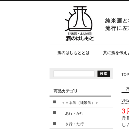
純米酒と
流行に左
酒のはしもととは
共に酒を伝え
TO
商品カテゴリ
3月
＜日本酒（純米酒）＞
3
あ行・か行
兵
さ行・た行
し