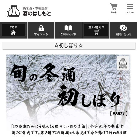
☆初しぼり☆